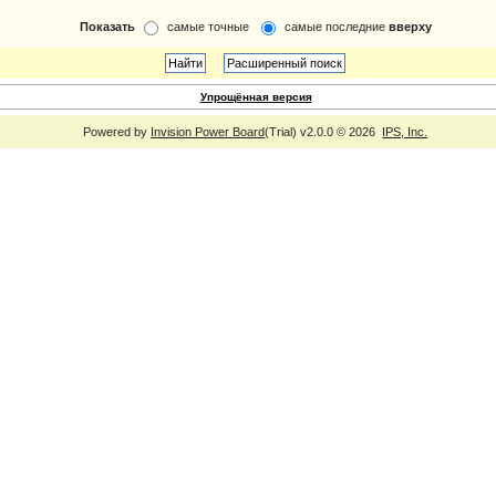
Показать
самые точные
самые последние
вверху
Упрощённая версия
Powered by
Invision Power Board
(Trial) v2.0.0 © 2026
IPS, Inc.