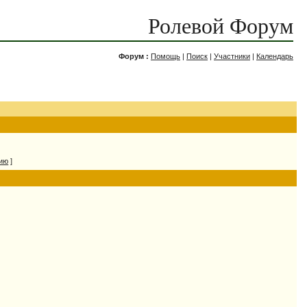
Ролевой Форум
Форум :
Помощь
|
Поиск
|
Участники
|
Календарь
нию
]