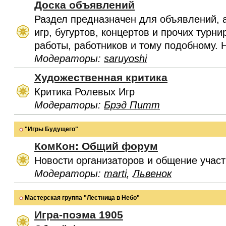
Доска объявлений
Раздел предназначен для объявлений, 
игр, бугуртов, концертов и прочих турн
работы, работников и тому подобному. 
Модераторы:
saruyoshi
Художественная критика
Критика Ролевых Игр
Модераторы:
Брэд Питт
"Игры Будущего"
КомКон: Общий форум
Новости организаторов и общение учас
Модераторы:
marti
,
Львенок
Мастерская группа "Лестница в Небо"
Игра-поэма 1905