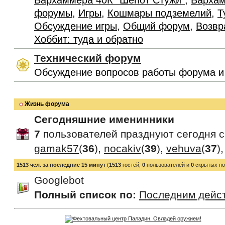
Вархаммера 40К "Шепот Стужи"
,
Вархам
форумы
,
Игры
,
Кошмары подземелий
,
Т
Обсуждение игры
,
Общий форум
,
Возвр
Хоббит: туда и обратно
Технический форум
Обсуждение вопросов работы форума и
Жизнь форума
Сегодняшние именинники
7
пользователей празднуют сегодня 
gamak57
(
36
),
nocakiv
(
39
),
vehuva
(
37
)
1513 чел. за последние 15 минут
(
1513
гостей,
0
пользователей и
0
скрытых по
Googlebot
Полный список по:
Последним дейс