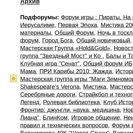
Архив
Подфорумы:
Форум игры : Пираты. На
Иерусалиме
,
Первая Эпоха
,
Мистика 20
материалы
,
Общий Форум
,
Ночь в тоск
форум
,
Город Бога
,
Общий новичковый
Мастерская Группа «Hold&Gold»
,
Новост
группа "Звездный Мост" и Ко
,
Балы и Т
Клубная игра "Сенат"
,
Общий форум ИБ
Мама
,
ПРИ Карибы 2010: Жажда
,
Истор
Мастерская группа игры "Маги Земномо
Shakespeare's Verona
,
Мистика
,
Мастерс
Серебряные дороги
,
Страйкбол и техно
Легенд
,
Ролевая библиотека
,
Клуб Исто
Фронтир: джунгли, наука, медицина
,
Нов
Лиана"
,
БлинКом
,
Игровое общение
,
Не
правил и технических вопросов
,
Форум 