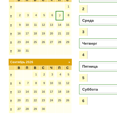
В
П
В
С
Ч
П
С
»
1
2
2
3
4
5
6
8
»
7
Среда
»
9
10
11
12
13
14
15
3
»
16
17
18
19
20
21
22
»
23
24
25
26
27
28
29
Четверг
»
30
31
4
Сентябрь 2026
»
Пятница
В
П
В
С
Ч
П
С
»
1
2
3
4
5
5
»
6
7
8
9
10
11
12
Суббота
»
13
14
15
16
17
18
19
»
20
21
22
23
24
25
26
6
»
27
28
29
30