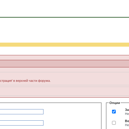
истрация' в верхней части форума.
Опции
За
Не
Во
Не