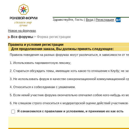
Здравствуйте, Гость (
Вход
|
Регистрация
)
Новое на форумах
Все форумы
> Форма регистрации
Правила и условия регистрации
Для продолжения заказа, Вы должны принять следующее:
Правила поведения на разных форумах могут различаться, в зависимости от т
1. Использовать парламентскую лексику;
2. Стараться обсуждать темы, имеющие хоть какое-то отношение к Клубу; не за
3. Не использовать форум в качестве синхронизационной коммуникационной сред
4. Относиться к собеседникам с уважением.
5. Если некий участник форума окончательно опечалил собою кого-нибудь из мо
6. Не слишком строго относиться к модераторской оценке действий участников 
Я ознакомился с правилами и условиями, и принимаю их как есть