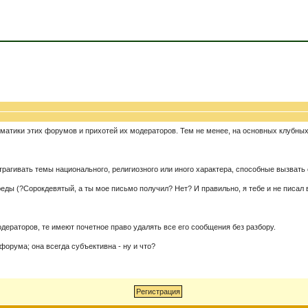
ематики этих форумов и прихотей их модераторов. Тем не менее, на основных клубны
трагивать темы национального, религиозного или иного характера, способные вызвать
ы (?Сорокдевятый, а ты мое письмо получил? Нет? И правильно, я тебе и не писал во
дераторов, те имеют почетное право удалять все его сообщения без разбору.
форума; она всегда субъективна - ну и что?