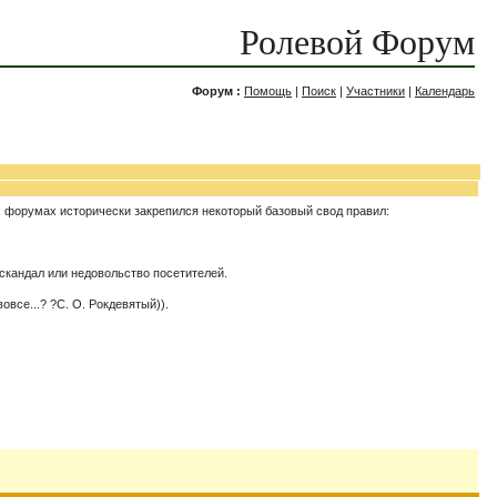
Ролевой Форум
Форум :
Помощь
|
Поиск
|
Участники
|
Календарь
х форумах исторически закрепился некоторый базовый свод правил:
 скандал или недовольство посетителей.
все...? ?С. О. Рокдевятый)).