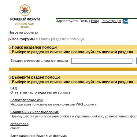
Здравствуйте, Гость (
Вход
|
Регистрация
)
Новое на форумах
Все форумы
> Поиск разделов помощи
Поиск разделов помощи
Выберите раздел из списка или воспользуйтесь поиском раздела
Введите ключевые слова для поиска
Выберите раздел помощи
Выберите раздел из списка или воспользуйтесь поиском раздела
FAQ
Ответы на часто задаваемые вопросы
Золотолесское wiki
Информация по использованию функции WIKI форума.
Cookies и их использование
Преимущества использования cookies и удаление cookies , установленных фо
erfasdf ads
dfasdf
Авторизация и Выход из форума