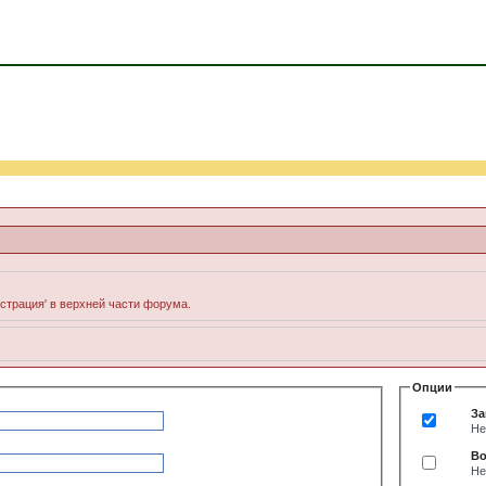
истрация' в верхней части форума.
Опции
За
Не
Во
Не