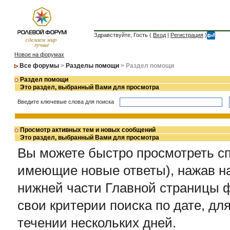
Здравствуйте, Гость (
Вход
|
Регистрация
)
Новое на форумах
Все форумы
>
Разделы помощи
> Раздел помощи
Раздел помощи
Это раздел, выбранный Вами для просмотра
Введите ключевые слова для поиска
Просмотр активных тем и новых сообщений
Это раздел, выбранный Вами для просмотра
Вы можете быстро просмотреть сп
имеющие новые ответы), нажав на
нижней части Главной страницы ф
свои критерии поиска по дате, дл
течении нескольких дней.