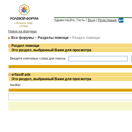
Здравствуйте, Гость (
Вход
|
Регистрация
)
Новое на форумах
Все форумы
>
Разделы помощи
> Раздел помощи
Раздел помощи
Это раздел, выбранный Вами для просмотра
Введите ключевые слова для поиска
erfasdf ads
Это раздел, выбранный Вами для просмотра
fasdfas