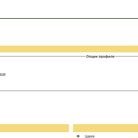
Опции профиля
еля
Ф
Царев