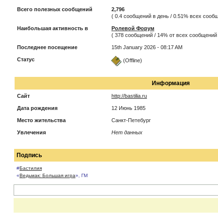
Всего полезных сообщений
2,796
( 0.4 сообщений в день / 0.51% всех соо
Наибольшая активность в
Ролевой Форум
( 378 сообщений / 14% от всех сообщений 
Последнее посещение
15th January 2026 - 08:17 AM
Статус
(Offline)
Информация
Сайт
http://bastilia.ru
Дата рождения
12 Июнь 1985
Место жительства
Санкт-Петебург
Увлечения
Нет данных
Подпись
#
Бастилия
«
Ведьмак: Большая игра
», ГМ