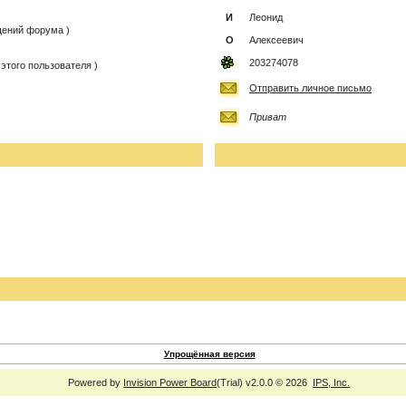
И
Леонид
бщений форума )
О
Алексеевич
203274078
этого пользователя )
Отправить личное письмо
Приват
Упрощённая версия
Powered by
Invision Power Board
(Trial) v2.0.0 © 2026
IPS, Inc.