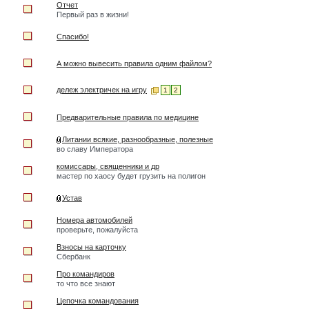
Отчет
Первый раз в жизни!
Спасибо!
А можно вывесить правила одним файлом?
дележ электричек на игру
1
2
Предварительные правила по медицине
Литании всякие, разнообразные, полезные
во славу Императора
комиссары, священники и др
мастер по хаосу будет грузить на полигон
Устав
Номера автомобилей
проверьте, пожалуйста
Взносы на карточку
Сбербанк
Про командиров
то что все знают
Цепочка командования