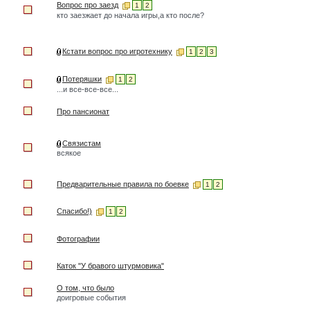
Вопрос про заезд
1
2
кто заезжает до начала игры,а кто после?
Кстати вопрос про игротехнику
1
2
3
Потеряшки
1
2
...и все-все-все...
Про пансионат
Связистам
всякое
Предварительные правила по боевке
1
2
Спасибо!)
1
2
Фотографии
Каток "У бравого штурмовика"
О том, что было
доигровые события