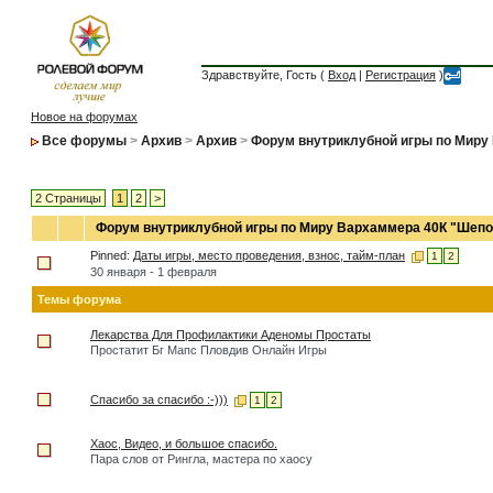
Здравствуйте, Гость (
Вход
|
Регистрация
)
Новое на форумах
Все форумы
>
Архив
>
Архив
>
Форум внутриклубной игры по Миру
2 Страницы
1
2
>
Форум внутриклубной игры по Миру Вархаммера 40К "Шепо
Pinned:
Даты игры, место проведения, взнос, тайм-план
1
2
30 января - 1 февраля
Темы форума
Лекарства Для Профилактики Аденомы Простаты
Простатит Бг Мапс Пловдив Онлайн Игры
Спасибо за спасибо :-)))
1
2
Хаос, Видео, и большое спасибо.
Пара слов от Рингла, мастера по хаосу