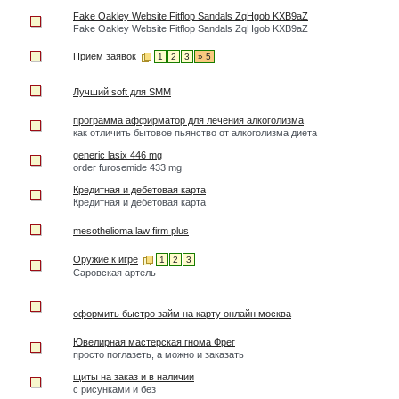
Fake Oakley Website Fitflop Sandals ZqHgob KXB9aZ
Fake Oakley Website Fitflop Sandals ZqHgob KXB9aZ
Приём заявок
1
2
3
» 5
Лучший soft для SMM
программа аффирматор для лечения алкоголизма
как отличить бытовое пьянство от алкоголизма диета
generic lasix 446 mg
order furosemide 433 mg
Кредитная и дебетовая карта
Кредитная и дебетовая карта
mesothelioma law firm plus
Оружие к игре
1
2
3
Саровская артель
оформить быстро займ на карту онлайн москва
Ювелирная мастерская гнома Фрег
просто поглазеть, а можно и заказать
щиты на заказ и в наличии
с рисунками и без