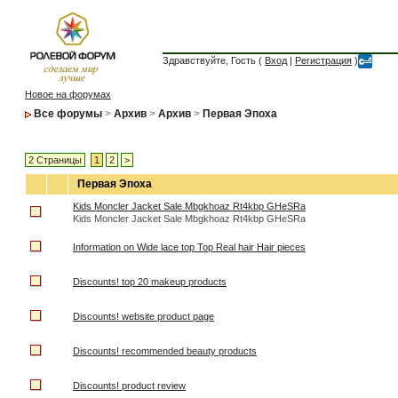
Здравствуйте, Гость (
Вход
|
Регистрация
)
Новое на форумах
Все форумы
>
Архив
>
Архив
>
Первая Эпоха
2 Страницы
1
2
>
Первая Эпоха
Kids Moncler Jacket Sale Mbgkhoaz Rt4kbp GHeSRa
Kids Moncler Jacket Sale Mbgkhoaz Rt4kbp GHeSRa
Information on Wide lace top Top Real hair Hair pieces
Discounts! top 20 makeup products
Discounts! website product page
Discounts! recommended beauty products
Discounts! product review