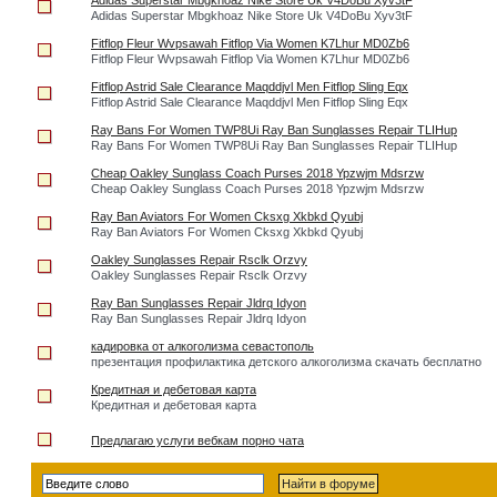
Adidas Superstar Mbgkhoaz Nike Store Uk V4DoBu Xyv3tF
Adidas Superstar Mbgkhoaz Nike Store Uk V4DoBu Xyv3tF
Fitflop Fleur Wvpsawah Fitflop Via Women K7Lhur MD0Zb6
Fitflop Fleur Wvpsawah Fitflop Via Women K7Lhur MD0Zb6
Fitflop Astrid Sale Clearance Maqddjvl Men Fitflop Sling Eqx
Fitflop Astrid Sale Clearance Maqddjvl Men Fitflop Sling Eqx
Ray Bans For Women TWP8Ui Ray Ban Sunglasses Repair TLIHup
Ray Bans For Women TWP8Ui Ray Ban Sunglasses Repair TLIHup
Cheap Oakley Sunglass Coach Purses 2018 Ypzwjm Mdsrzw
Cheap Oakley Sunglass Coach Purses 2018 Ypzwjm Mdsrzw
Ray Ban Aviators For Women Cksxg Xkbkd Qyubj
Ray Ban Aviators For Women Cksxg Xkbkd Qyubj
Oakley Sunglasses Repair Rsclk Orzvy
Oakley Sunglasses Repair Rsclk Orzvy
Ray Ban Sunglasses Repair Jldrq Idyon
Ray Ban Sunglasses Repair Jldrq Idyon
кадировка от алкоголизма севастополь
презентация профилактика детского алкоголизма скачать бесплатно
Кредитная и дебетовая карта
Кредитная и дебетовая карта
Предлагаю услуги вебкам порно чата