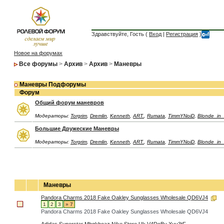
Здравствуйте, Гость (
Вход
|
Регистрация
)
Новое на форумах
Все форумы
>
Архив
>
Архив
>
Маневры
Маневры Подфорумы
Форум
Общий форум маневров
Модераторы:
Torgrim
,
Dremlin
,
Kenneth
,
ART.
,
Rumata
,
TimmYNoiD
,
Blonde_in
Большие Дружеские Маневры
Модераторы:
Torgrim
,
Dremlin
,
Kenneth
,
ART.
,
Rumata
,
TimmYNoiD
,
Blonde_in
Маневры
Pandora Charms 2018 Fake Oakley Sunglasses Wholesale QD6VJ4
1
2
3
» 7
Pandora Charms 2018 Fake Oakley Sunglasses Wholesale QD6VJ4