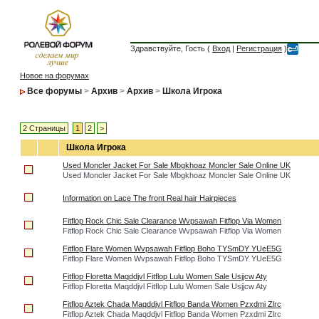
Здравствуйте, Гость (
Вход
|
Регистрация
)
Новое на форумах
Все форумы
>
Архив
>
Архив
>
Школа Игрока
2 Страницы
1
2
>
Школа Игрока
Used Moncler Jacket For Sale Mbgkhoaz Moncler Sale Online UK
Used Moncler Jacket For Sale Mbgkhoaz Moncler Sale Online UK
Information on Lace The front Real hair Hairpieces
Fitflop Rock Chic Sale Clearance Wvpsawah Fitflop Via Women
Fitflop Rock Chic Sale Clearance Wvpsawah Fitflop Via Women
Fitflop Flare Women Wvpsawah Fitflop Boho TYSmDY YUeE5G
Fitflop Flare Women Wvpsawah Fitflop Boho TYSmDY YUeE5G
Fitflop Floretta Maqddjvl Fitflop Lulu Women Sale Usjjcw Aty
Fitflop Floretta Maqddjvl Fitflop Lulu Women Sale Usjjcw Aty
Fitflop Aztek Chada Maqddjvl Fitflop Banda Women Pzxdmi Zlrc
Fitflop Aztek Chada Maqddjvl Fitflop Banda Women Pzxdmi Zlrc