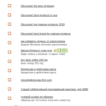
Discounts! the best of beauty
Discounts! best products in usa
Discounts! top makeup products 2018
Discounts! best brand for makeup products
как избавить родных от алкоголизма
форум Москвеа лечение алкоголизма
Школа Игрока в этом году
1
2
3
Ждет новых учеников. Старых тоже)
buy lasix online 193 mg
lasix cheap 181 mg
Кредитная и дебетовая карта
Кредитная и дебетовая карта
mesothelioma law firm.com
Самый эффективный программный комплекс для SMM
угловой штамп ип образец
образец акт об отказе получить повестку