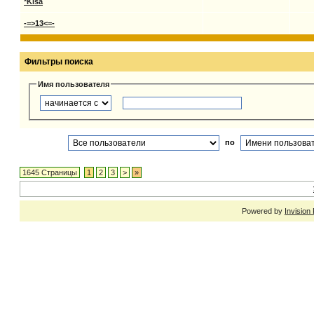
*Kisa
-=>13<=-
Фильтры поиска
Имя пользователя
по
1645 Страницы
1
2
3
>
»
Powered by
Invision