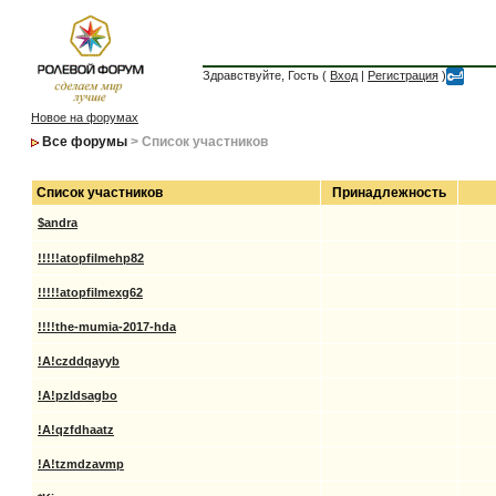
Здравствуйте, Гость (
Вход
|
Регистрация
)
Новое на форумах
Все форумы
> Список участников
Список участников
Принадлежность
$andra
!!!!!atopfilmehp82
!!!!!atopfilmexg62
!!!!the-mumia-2017-hda
!A!czddqayyb
!A!pzldsagbo
!A!qzfdhaatz
!A!tzmdzavmp