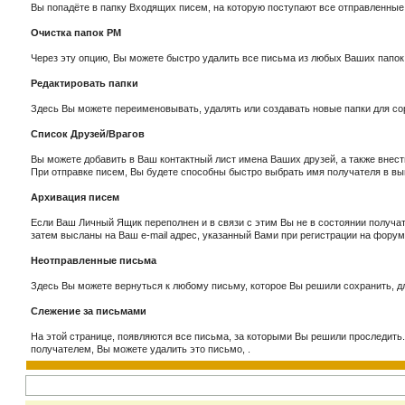
Вы попадёте в папку Входящих писем, на которую поступают все отправленные
Очистка папок РМ
Через эту опцию, Вы можете быстро удалить все письма из любых Ваших папок
Редактировать папки
Здесь Вы можете переименовывать, удалять или создавать новые папки для сор
Список Друзей/Врагов
Вы можете добавить в Ваш контактный лист имена Ваших друзей, а также внест
При отправке писем, Вы будете способны быстро выбрать имя получателя в вы
Архивация писем
Если Ваш Личный Ящик переполнен и в связи с этим Вы не в состоянии получат
затем высланы на Ваш e-mail адрес, указанный Вами при регистрации на фору
Неотправленные письма
Здесь Вы можете вернуться к любому письму, которое Вы решили сохранить, дл
Слежение за письмами
На этой странице, появляются все письма, за которыми Вы решили проследить.
получателем, Вы можете удалить это письмо, .