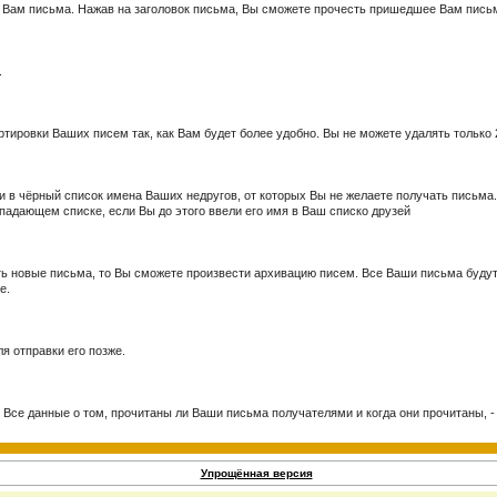
 Вам письма. Нажав на заголовок письма, Вы сможете прочесть пришедшее Вам письм
.
тировки Ваших писем так, как Вам будет более удобно. Вы не можете удалять только 
и в чёрный список имена Ваших недругов, от которых Вы не желаете получать письма
падающем списке, если Вы до этого ввели его имя в Ваш списко друзей
ь новые письма, то Вы сможете произвести архивацию писем. Все Ваши письма будут 
ме.
я отправки его позже.
 Все данные о том, прочитаны ли Ваши письма получателями и когда они прочитаны, -
Упрощённая версия