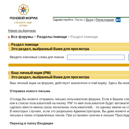
Здравствуйте, Гость (
Вход
|
Регистрация
)
Новое на форумах
Все форумы
>
Разделы помощи
> Раздел помощи
Раздел помощи
Это раздел, выбранный Вами для просмотра
Введите ключевые слова для поиска
Ваш личный ящик (PM)
Это раздел, выбранный Вами для просмотра
Ваш личный ящик на форуме, действует аналогично e-mail ящику. Здесь Вы мож
Отправка нового письма
Отсюда Вы можете отправить письмо пользователю форума. Если в Вашем спис
или в списке пользователей на кнопку 'PM' то имя пользователя будет автом
сделать ввести имена сразу нескольких пользователей, - по одному имени на с
В некоторых случаях, если это разрешено Администратором, Вы даже можете и
письма в папке отправленных писем. При установке галочки в окошке 'Прослед
Переход в папку Входящие