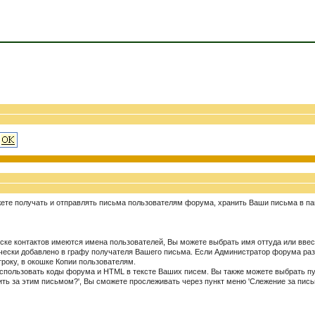
ете получать и отправлять письма пользователям форума, хранить Ваши письма в пап
ке контактов имеются имена пользователей, Вы можете выбрать имя оттуда или ввес
атически добавлено в графу получателя Вашего письма. Если Администратор форума 
троку, в окошке Копии пользователям.
спользовать коды форума и HTML в тексте Ваших писем. Вы также можете выбрать пун
ить за этим письмом?', Вы сможете прослеживать через пункт меню 'Слежение за пись