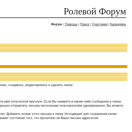
Ролевой Форум
Форум :
Помощь
|
Поиск
|
Участники
|
Календарь
ках, создавать, редактировать и удалять папки.
ти имя получателя вручную. Если Вы нажмёте в каком-либо сообщении в темах
разрешил отправлять письма нескольким пользователям одновременно, Вы можете
кт 'Добавить копию этого письма в папку Исходящие' для сохранения копии
мами' состояние того, что прочитано ли Ваше письмо адресатом.