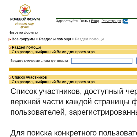
Здравствуйте, Гость (
Вход
|
Регистрация
)
Новое на форумах
Все форумы
>
Разделы помощи
> Раздел помощи
Раздел помощи
Это раздел, выбранный Вами для просмотра
Введите ключевые слова для поиска
Список участников
Это раздел, выбранный Вами для просмотра
Список участников, доступный чер
верхней части каждой страницы ф
пользователей, зарегистрирован
Для поиска конкретного пользоват