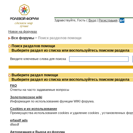
Здравствуйте, Гость (
Вход
|
Регистрация
)
Новое на форумах
Все форумы
> Поиск разделов помощи
Поиск разделов помощи
Выберите раздел из списка или воспользуйтесь поиском раздела
Введите ключевые слова для поиска
Выберите раздел помощи
Выберите раздел из списка или воспользуйтесь поиском раздела
FAQ
Ответы на часто задаваемые вопросы
Золотолесское wiki
Информация по использованию функции WIKI форума.
Cookies и их использование
Преимущества использования cookies и удаление cookies , установленных фо
erfasdf ads
dfasdf
Авторизация и Выход из форума