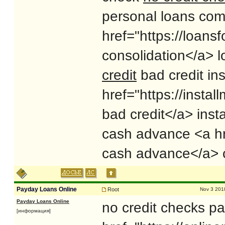
personal loans co
href="https://loans
consolidation</a> l
credit
bad credit in
href="https://insta
bad credit</a> inst
cash advance <a hr
cash advance</a>
Payday Loans Online
Root
Nov 3 201
Payday Loans Online
no credit checks p
[информация]