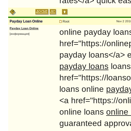
rates</a> quick ea
Payday Loan Online
Root
Nov 2 201
Payday Loan Online
online payday loans
[информация]
href="https://onli
payday loans</a> e
payday loans
loans
href="https://loans
loans online
payday
<a href="https://o
online loans
online
guaranteed approv