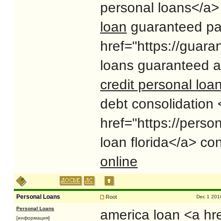
personal loans</a>
loan
guaranteed pa
href="https://guara
loans guaranteed a
credit personal lo
debt consolidation 
href="https://pers
loan florida</a> co
online
Personal Loans
Root
Dec 1 201
Personal Loans
america loan <a hre
[информация]