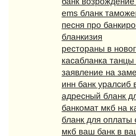
банк возрождение
ems бланк таможе
песня про банкиро
бланкизия
рестораны в ново
касабланка танцы
заявление на зам
инн банк уралсиб 
адресный бланк д
банкомат мкб на к
бланк для оплаты 
мкб ваш банк в в