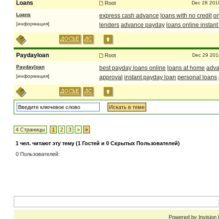
Loans
Root
Dec 28 201
Loans
express cash advance
loans with no credit
on
[информация]
lenders
advance payday
loans online instan
Paydayloan
Root
Dec 29 201
Paydayloan
best payday loans online
loans at home
adva
[информация]
approval
instant payday loan
personal loans
4 Страницы
1
2
3
>
»
1 чел. читают эту тему (1 Гостей и 0 Скрытых Пользователей)
0 Пользователей:
Powered by
Invision