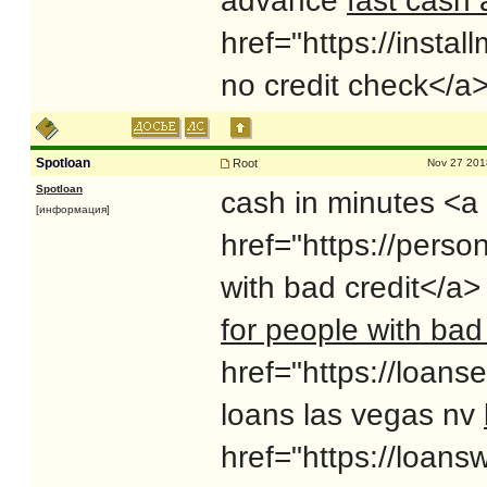
advance
fast cash
href="https://insta
no credit check</a>
Spotloan
Root
Nov 27 201
Spotloan
cash in minutes <a
[информация]
href="https://perso
with bad credit</a>
for people with bad 
href="https://loans
loans las vegas nv
href="https://loan