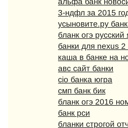
альфа банк новос
3-ндфл за 2015 год
усыновите.ру банк
бланк огэ русский
банки для nexus 2
каша в банке на н
авс сайт банки
cio банка югра
смп банк бик
бланк огэ 2016 но
банк рси
бланки строгой от