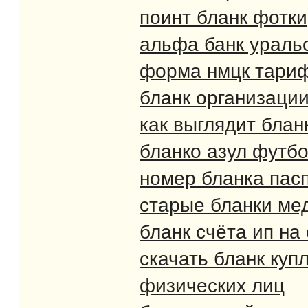
поинт бланк фотки
альфа банк ураль
форма нмцк тари
бланк организаци
как выглядит блан
бланко азул футб
номер бланка пасп
старые бланки мед
бланк счёта ип на
скачать бланк куп
физических лиц