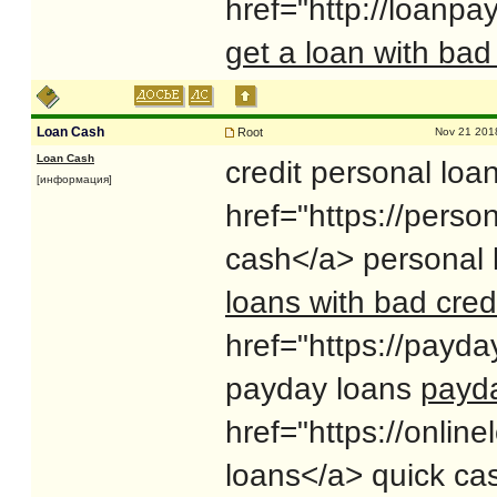
href="http://loanp
get a loan with bad 
Loan Cash
Root
Nov 21 201
Loan Cash
credit personal loa
[информация]
href="https://pers
cash</a> personal l
loans with bad cred
href="https://payda
payday loans
payd
href="https://onli
loans</a> quick ca