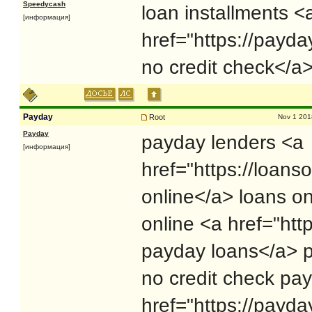
Speedycash
loan installments <
[информация]
href="https://payd
no credit check</a
Payday
Root
Nov 1 201
Payday
payday lenders <a
[информация]
href="https://loan
online</a> loans o
online <a href="ht
payday loans</a> p
no credit check pa
href="https://payd