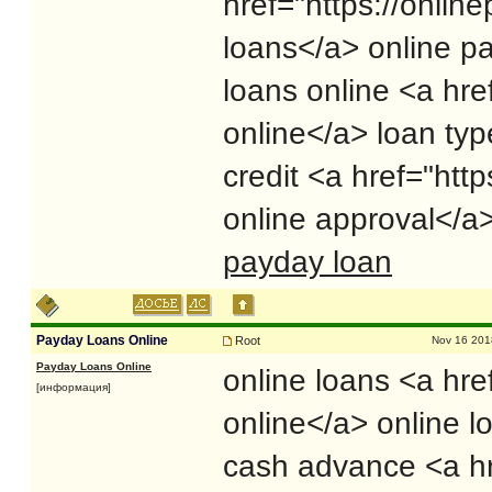
href="https://onli
loans</a> online p
loans online <a hre
online</a> loan ty
credit <a href="htt
online approval</a>
payday loan
Payday Loans Online
Root
Nov 16 201
Payday Loans Online
online loans <a hre
[информация]
online</a> online l
cash advance <a hr