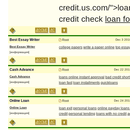
credit.us.com/">loa
credit check
loan fo
Best Essay Writer
Root
Dec 3 201
Best Essay Writer
college papers
write a paper online
top essay
[информация]
Cash Advance
Root
Dec 22 201
Cash Advance
loans online instant approval
bad credit shor
[информация]
loan fast
loan installments
quickloans
Online Loan
Root
Dec 24 201
Online Loan
loan exit
personal loans
online payday loans 
[информация]
credit
personal lending
loans with no credit
a