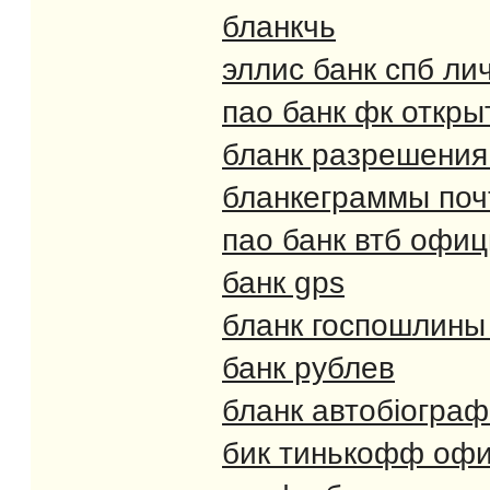
бланкчь
эллис банк спб ли
пао банк фк откры
бланк разрешения
бланкеграммы поч
пао банк втб офи
банк gps
бланк госпошлины 
банк рублев
бланк автобіографі
бик тинькофф оф