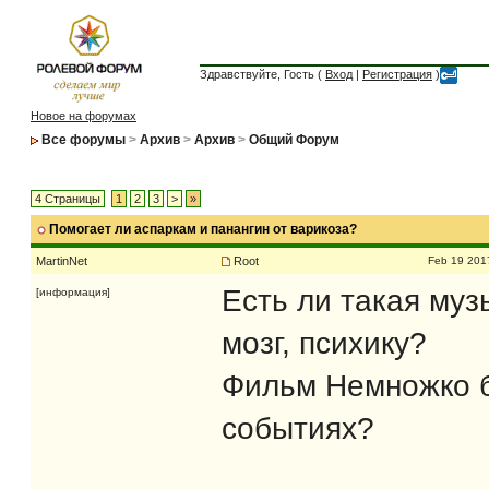
Здравствуйте, Гость (
Вход
|
Регистрация
)
Новое на форумах
Все форумы
>
Архив
>
Архив
>
Общий Форум
4 Страницы
1
2
3
>
»
Помогает ли аспаркам и панангин от варикоза?
MartinNet
Root
Feb 19 201
Есть ли такая муз
[информация]
мозг, психику?
Фильм Немножко б
событиях?