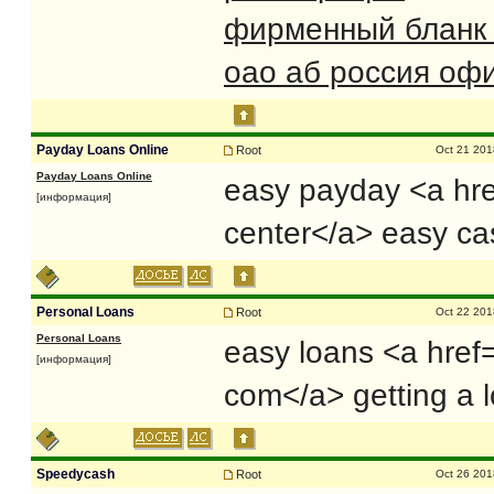
фирменный бланк 
оао аб россия оф
Payday Loans Online
Root
Oct 21 201
Payday Loans Online
easy payday <a hre
[информация]
center</a> easy ca
Personal Loans
Root
Oct 22 201
Personal Loans
easy loans <a href
[информация]
com</a> getting a 
Speedycash
Root
Oct 26 201