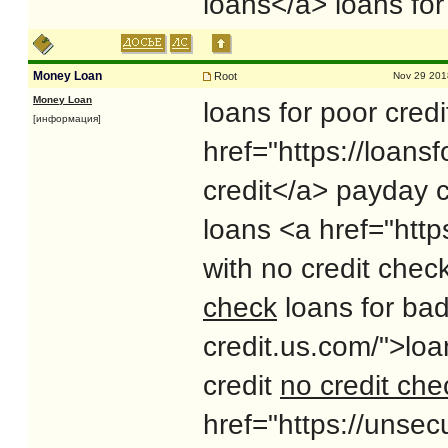
loans</a> loans for
Money Loan
Root
Nov 29 201
Money Loan
loans for poor credi
[информация]
href="https://loans
credit</a> payday
loans <a href="http
with no credit chec
check
loans for bad 
credit.us.com/">loa
credit
no credit ch
href="https://unse