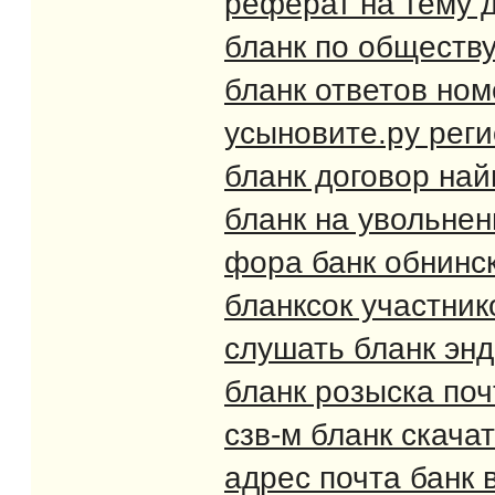
реферат на тему 
бланк по обществ
бланк ответов ном
усыновите.ру рег
бланк договор на
бланк на увольнен
фора банк обнинск
бланксок участник
слушать бланк эн
бланк розыска по
сзв-м бланк скача
адрес почта банк 