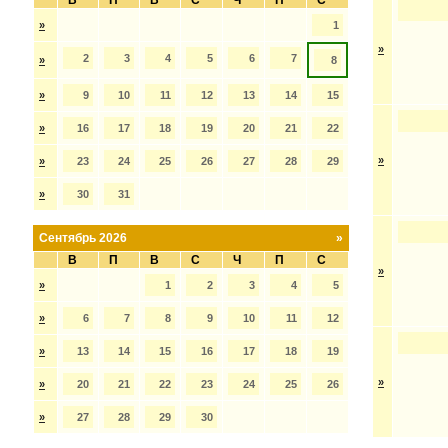
В
П
В
С
Ч
П
С
»
1
»
2
3
4
5
6
7
»
8
»
9
10
11
12
13
14
15
»
16
17
18
19
20
21
22
»
»
23
24
25
26
27
28
29
»
30
31
Сентябрь 2026
»
В
П
В
С
Ч
П
С
»
»
1
2
3
4
5
»
6
7
8
9
10
11
12
»
13
14
15
16
17
18
19
»
»
20
21
22
23
24
25
26
»
27
28
29
30