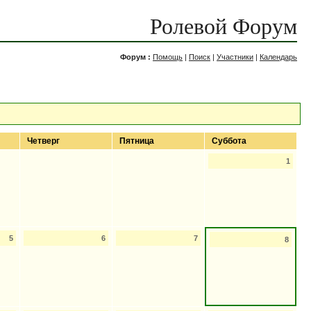
Ролевой Форум
Форум :
Помощь
|
Поиск
|
Участники
|
Календарь
Четверг
Пятница
Суббота
1
5
6
7
8