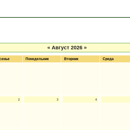
«
Август 2026
»
сенье
Понедельник
Вторник
Среда
2
3
4