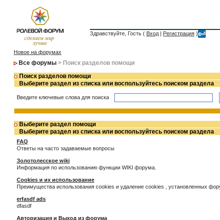
Здравствуйте, Гость (
Вход
|
Регистрация
)
Новое на форумах
Все форумы
> Поиск разделов помощи
Поиск разделов помощи
Выберите раздел из списка или воспользуйтесь поиском раздела
Введите ключевые слова для поиска
Выберите раздел помощи
Выберите раздел из списка или воспользуйтесь поиском раздела
FAQ
Ответы на часто задаваемые вопросы
Золотолесское wiki
Информация по использованию функции WIKI форума.
Cookies и их использование
Преимущества использования cookies и удаление cookies , установленных фо
erfasdf ads
dfasdf
Авторизация и Выход из форума