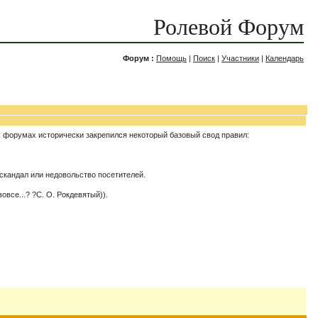
Ролевой Форум
Форум :
Помощь
|
Поиск
|
Участники
|
Календарь
х форумах исторически закрепился некоторый базовый свод правил:
 скандал или недовольство посетителей.
все...? ?С. О. Рокдевятый)).