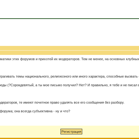
ематики этих форумов и прихотей их модераторов. Тем не менее, на основных клубны
трагивать темы национального, религиозного или иного характера, способные вызвать
ы (?Сорокдевятый, а ты мое письмо получил? Нет? И правильно, я тебе и не писал во
дераторов, те имеют почетное право удалять все его сообщения без разбору.
форума; она всегда субъективна - ну и что?