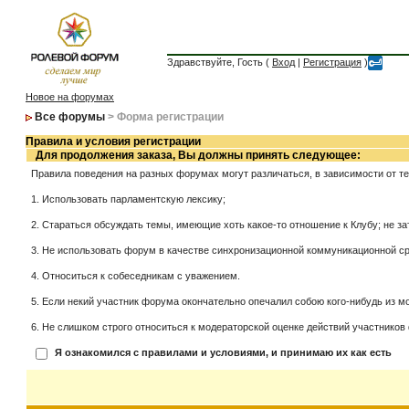
Здравствуйте, Гость (
Вход
|
Регистрация
)
Новое на форумах
Все форумы
> Форма регистрации
Правила и условия регистрации
Для продолжения заказа, Вы должны принять следующее:
Правила поведения на разных форумах могут различаться, в зависимости от т
1. Использовать парламентскую лексику;
2. Стараться обсуждать темы, имеющие хоть какое-то отношение к Клубу; не за
3. Не использовать форум в качестве синхронизационной коммуникационной сред
4. Относиться к собеседникам с уважением.
5. Если некий участник форума окончательно опечалил собою кого-нибудь из мо
6. Не слишком строго относиться к модераторской оценке действий участников 
Я ознакомился с правилами и условиями, и принимаю их как есть