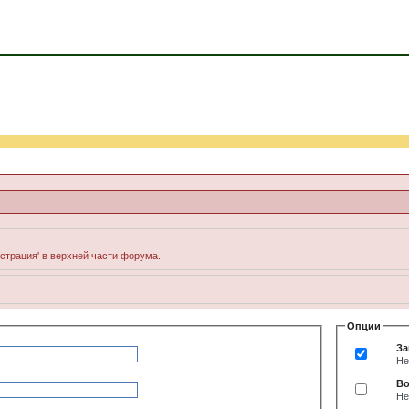
истрация' в верхней части форума.
Опции
За
Не
Во
Не