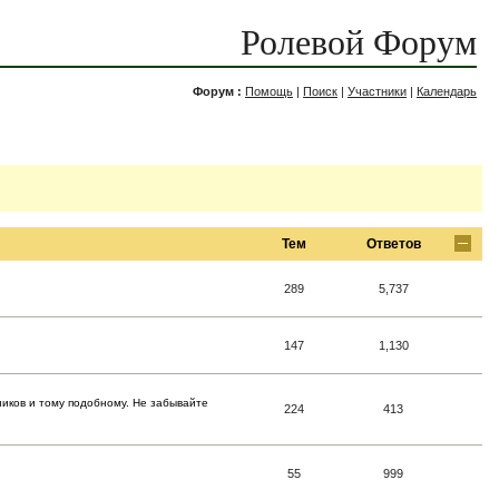
Ролевой Форум
Форум :
Помощь
|
Поиск
|
Участники
|
Календарь
Тем
Ответов
289
5,737
147
1,130
ников и тому подобному. Не забывайте
224
413
55
999