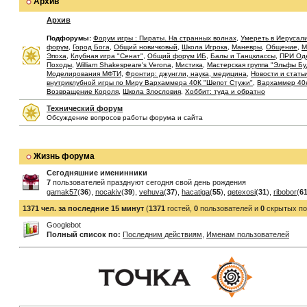
Архив
Архив
Подфорумы:
Форум игры : Пираты. На странных волнах
,
Умереть в Иерусал
форум
,
Город Бога
,
Общий новичковый
,
Школа Игрока
,
Маневры
,
Общение
,
М
Эпоха
,
Клубная игра "Сенат"
,
Общий форум ИБ
,
Балы и Танцклассы
,
ПРИ Од
Походы
,
William Shakespeare's Verona
,
Мистика
,
Мастерская группа "Эльфы Б
Моделирования МФТИ
,
Фронтир: джунгли, наука, медицина
,
Новости и стать
внутриклубной игры по Миру Вархаммера 40К "Шепот Стужи"
,
Вархаммер 40
Возвращение Короля
,
Школа Злословия
,
Хоббит: туда и обратно
Технический форум
Обсуждение вопросов работы форума и сайта
Жизнь форума
Сегодняшние именинники
7
пользователей празднуют сегодня свой день рождения
gamak57
(
36
),
nocakiv
(
39
),
vehuva
(
37
),
hacatiga
(
55
),
qetexosi
(
31
),
ribobor
(
6
1371 чел. за последние 15 минут
(
1371
гостей,
0
пользователей и
0
скрытых по
Googlebot
Полный список по:
Последним действиям
,
Именам пользователей