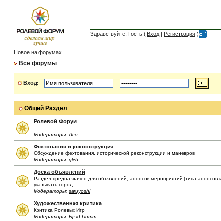
Здравствуйте, Гость (
Вход
|
Регистрация
)
Новое на форумах
Все форумы
Вход:
Общий Раздел
Ролевой Форум
Модераторы:
Лео
Фехтование и реконструкция
Обсуждение фехтования, исторической реконструкции и маневров
Модераторы:
gleb
Доска объявлений
Раздел предназначен для объявлений, анонсов мероприятий (типа анонсов иг
указывать город.
Модераторы:
saruyoshi
Художественная критика
Критика Ролевых Игр
Модераторы:
Брэд Питт