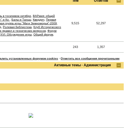
Тем
Ответов
ь в тоскливом октябре
,
ВАРмия: общий
т" и Ко
,
Балы и Танцы
,
Квиддич
,
Первая
9,515
52,297
кая группа игры "Маги Земноморья"-2009
,
д
,
Ролевая библиотека
,
Клуб Исторического
 правил и технических вопросов
,
Форум
,
XVI: Обсуждение игры
,
Общий форум
,
243
1,357
далить установленные форумом cookies
·
Отметить все сообщения прочитанными
Активные темы
·
Администрация