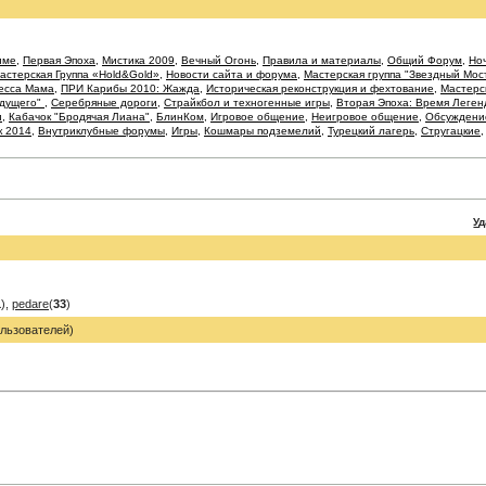
име
,
Первая Эпоха
,
Мистика 2009
,
Вечный Огонь
,
Правила и материалы
,
Общий Форум
,
Ноч
астерская Группа «Hold&Gold»
,
Новости сайта и форума
,
Мастерская группа "Звездный Мос
есса Мама
,
ПРИ Карибы 2010: Жажда
,
Историческая реконструкция и фехтование
,
Мастерс
удущего"
,
Серебряные дороги
,
Страйкбол и техногенные игры
,
Вторая Эпоха: Время Леген
и
,
Кабачок "Бродячая Лиана"
,
БлинКом
,
Игровое общение
,
Неигровое общение
,
Обсуждение
к 2014
,
Внутриклубные форумы
,
Игры
,
Кошмары подземелий
,
Турецкий лагерь
,
Стругацкие
У
1
),
pedare
(
33
)
льзователей)