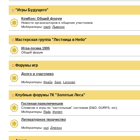
"Игры Будущего"
КомКон: Общий форум
Новости организаторов и общение участников
Модераторы:
marti
,
Львенок
Мастерская группа "Лестница в Небо"
Игра-поэма 1905
Общий форум
Форумы игр
Долго и счастливо
Модераторы:
Крайк
,
Sare
,
Lenoran
Клубные форумы ТК "Золотые Леса"
Гостиная приключенцев
Словески и игры по "настольным" системам (D&D, GURPS, etc).
Модераторы:
Raila
,
therien
Литературное творчество
Модераторы:
yuri
,
Zmeisss