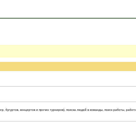
р, бугуртов, концертов и прочих турниров), поиска людей в команды, поиск работы, работ