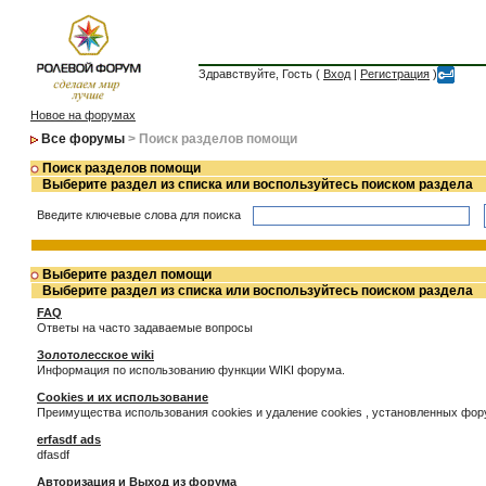
Здравствуйте, Гость (
Вход
|
Регистрация
)
Новое на форумах
Все форумы
> Поиск разделов помощи
Поиск разделов помощи
Выберите раздел из списка или воспользуйтесь поиском раздела
Введите ключевые слова для поиска
Выберите раздел помощи
Выберите раздел из списка или воспользуйтесь поиском раздела
FAQ
Ответы на часто задаваемые вопросы
Золотолесское wiki
Информация по использованию функции WIKI форума.
Cookies и их использование
Преимущества использования cookies и удаление cookies , установленных фо
erfasdf ads
dfasdf
Авторизация и Выход из форума