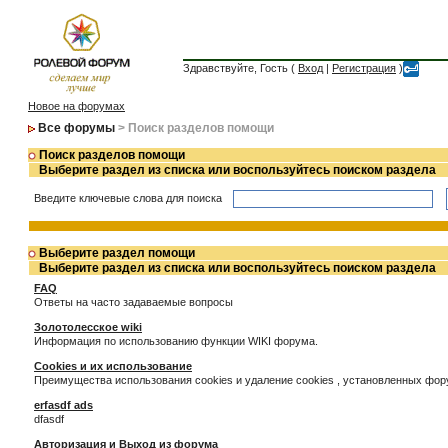
Здравствуйте, Гость (
Вход
|
Регистрация
)
Новое на форумах
Все форумы
> Поиск разделов помощи
Поиск разделов помощи
Выберите раздел из списка или воспользуйтесь поиском раздела
Введите ключевые слова для поиска
Выберите раздел помощи
Выберите раздел из списка или воспользуйтесь поиском раздела
FAQ
Ответы на часто задаваемые вопросы
Золотолесское wiki
Информация по использованию функции WIKI форума.
Cookies и их использование
Преимущества использования cookies и удаление cookies , установленных фо
erfasdf ads
dfasdf
Авторизация и Выход из форума