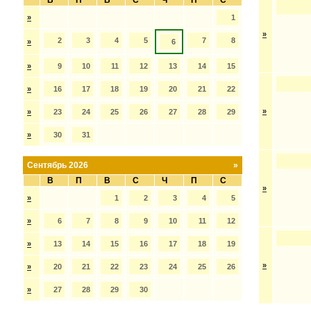
В
П
В
С
Ч
П
С
»
1
»
2
3
4
5
7
8
»
6
»
9
10
11
12
13
14
15
»
16
17
18
19
20
21
22
»
»
23
24
25
26
27
28
29
»
30
31
Сентябрь 2026
»
В
П
В
С
Ч
П
С
»
»
1
2
3
4
5
»
6
7
8
9
10
11
12
»
13
14
15
16
17
18
19
»
»
20
21
22
23
24
25
26
»
27
28
29
30