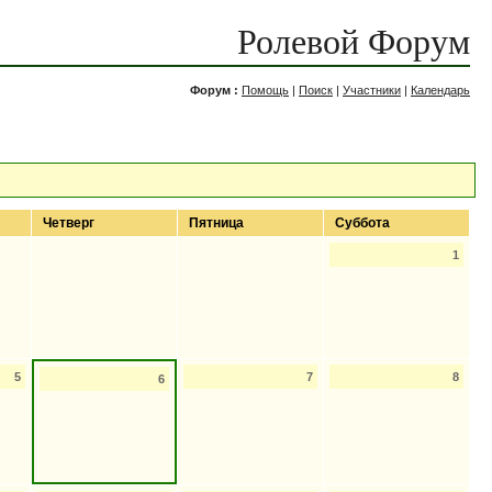
Ролевой Форум
Форум :
Помощь
|
Поиск
|
Участники
|
Календарь
Четверг
Пятница
Суббота
1
5
7
8
6