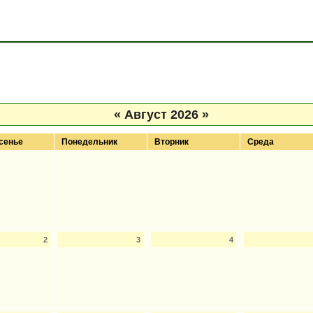
«
Август 2026
»
сенье
Понедельник
Вторник
Среда
2
3
4