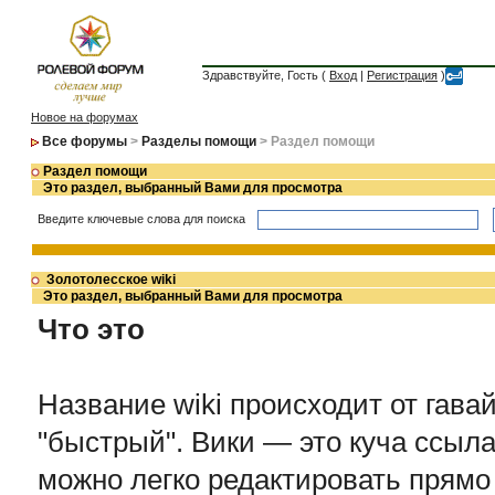
Здравствуйте, Гость (
Вход
|
Регистрация
)
Новое на форумах
Все форумы
>
Разделы помощи
> Раздел помощи
Раздел помощи
Это раздел, выбранный Вами для просмотра
Введите ключевые слова для поиска
Золотолесское wiki
Это раздел, выбранный Вами для просмотра
Что это
Название wiki происходит от гавай
"быстрый". Вики — это куча ссыла
можно легко редактировать прямо 