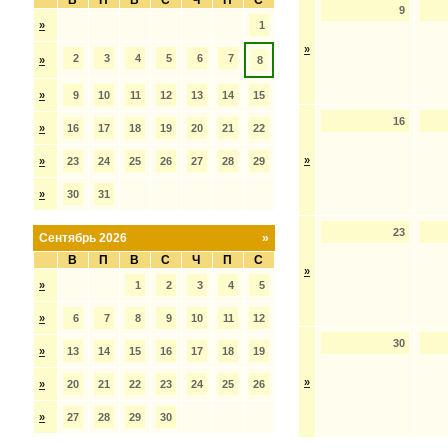
В
П
В
С
Ч
П
С
9
»
1
»
2
3
4
5
6
7
»
8
»
9
10
11
12
13
14
15
16
»
16
17
18
19
20
21
22
»
»
23
24
25
26
27
28
29
»
30
31
23
Сентябрь 2026
»
В
П
В
С
Ч
П
С
»
»
1
2
3
4
5
»
6
7
8
9
10
11
12
30
»
13
14
15
16
17
18
19
»
»
20
21
22
23
24
25
26
»
27
28
29
30