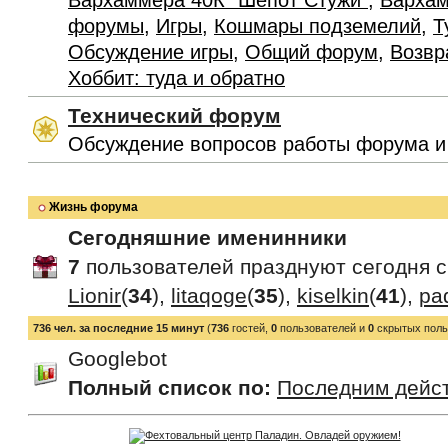
Вархаммера 40К "Шепот Стужи"
,
Вархам
форумы
,
Игры
,
Кошмары подземелий
,
Т
Обсуждение игры
,
Общий форум
,
Возвр
Хоббит: туда и обратно
Технический форум
Обсуждение вопросов работы форума и
Жизнь форума
Сегодняшние именинники
7
пользователей празднуют сегодня 
Lionir
(
34
),
litaqoge
(
35
),
kiselkin
(
41
),
pa
736 чел. за последние 15 минут
(
736
гостей,
0
пользователей и
0
скрытых поль
Googlebot
Полный список по:
Последним дейс