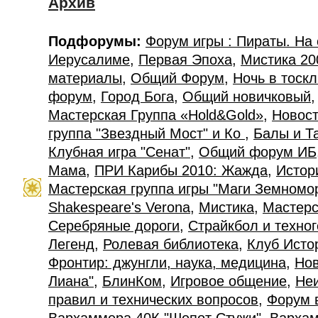
Архив
Подфорумы:
Форум игры : Пираты. На
Иерусалиме
,
Первая Эпоха
,
Мистика 20
материалы
,
Общий Форум
,
Ночь в тоск
форум
,
Город Бога
,
Общий новичковый
Мастерская Группа «Hold&Gold»
,
Новост
группа "Звездный Мост" и Ко
,
Балы и Т
Клубная игра "Сенат"
,
Общий форум ИБ
Мама
,
ПРИ Карибы 2010: Жажда
,
Истор
Мастерская группа игры "Маги Земномо
Shakespeare's Verona
,
Мистика
,
Мастерс
Серебряные дороги
,
Страйкбол и техно
Легенд
,
Ролевая библиотека
,
Клуб Исто
Фронтир: джунгли, наука, медицина
,
Нов
Лиана"
,
БлинКом
,
Игровое общение
,
Не
правил и технических вопросов
,
Форум 