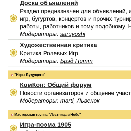
Доска объявлений
Раздел предназначен для объявлений, 
игр, бугуртов, концертов и прочих турн
работы, работников и тому подобному. 
Модераторы:
saruyoshi
Художественная критика
Критика Ролевых Игр
Модераторы:
Брэд Питт
"Игры Будущего"
КомКон: Общий форум
Новости организаторов и общение учас
Модераторы:
marti
,
Львенок
Мастерская группа "Лестница в Небо"
Игра-поэма 1905