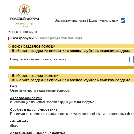
Здравствуйте, Гость (
Вход
|
Регистрация
)
Новое на форумах
Все форумы
> Поиск разделов помощи
Поиск разделов помощи
Выберите раздел из списка или воспользуйтесь поиском раздела
Введите ключевые слова для поиска
Выберите раздел помощи
Выберите раздел из списка или воспользуйтесь поиском раздела
FAQ
Ответы на часто задаваемые вопросы
Золотолесское wiki
Информация по использованию функции WIKI форума.
Cookies и их использование
Преимущества использования cookies и удаление cookies , установленных фо
erfasdf ads
dfasdf
Авторизация и Выход из форума