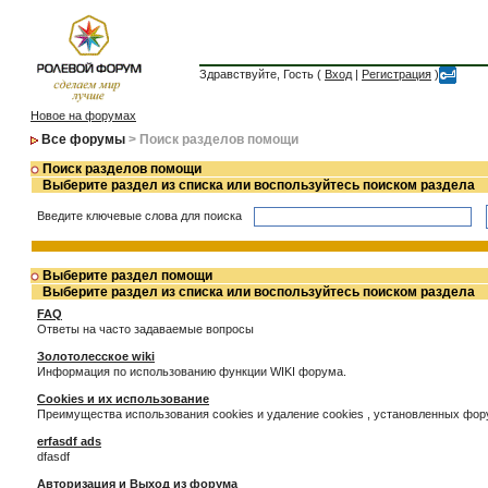
Здравствуйте, Гость (
Вход
|
Регистрация
)
Новое на форумах
Все форумы
> Поиск разделов помощи
Поиск разделов помощи
Выберите раздел из списка или воспользуйтесь поиском раздела
Введите ключевые слова для поиска
Выберите раздел помощи
Выберите раздел из списка или воспользуйтесь поиском раздела
FAQ
Ответы на часто задаваемые вопросы
Золотолесское wiki
Информация по использованию функции WIKI форума.
Cookies и их использование
Преимущества использования cookies и удаление cookies , установленных фо
erfasdf ads
dfasdf
Авторизация и Выход из форума