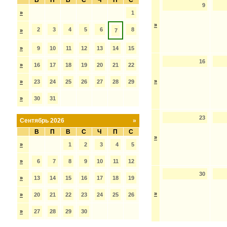
В
П
В
С
Ч
П
С
9
»
1
»
2
3
4
5
6
8
»
7
»
9
10
11
12
13
14
15
16
»
16
17
18
19
20
21
22
»
»
23
24
25
26
27
28
29
»
30
31
23
Сентябрь 2026
»
В
П
В
С
Ч
П
С
»
»
1
2
3
4
5
»
6
7
8
9
10
11
12
30
»
13
14
15
16
17
18
19
»
»
20
21
22
23
24
25
26
»
27
28
29
30