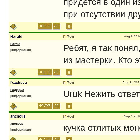
придется в один и
при отсутствии др
Harald
Root
Aug 9 201
Harald
Ребят, я так понял
[информация]
из мастерки. Кто э
Годфруа
Root
Aug 31 201
Годфруа
Uruk Нежить ответ
[информация]
anchous
Root
Sep 5 201
anchous
кучка отлитых мон
[информация]