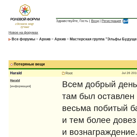
Здравствуйте, Гость (
Вход
|
Регистрация
)
Новое на форумах
Все форумы
>
Архив
>
Архив
>
Мастерская группа "Эльфы Будуще
Потеряные вещи
Harald
Root
Jul 26 201
Harald
Всем добрый день
[информация]
там был оставлен
весьма побитый ба
и тем более довез
и вознаграждение