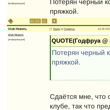
Потерян черный к
[информация]
пряжкой.
Uruk Нежить
Reply
to
Годфруа
Jul 28 201
Uruk Нежить
QUOTE(Годфруа @ Ju
[информация]
Потерян черный к
пряжкой.
Сдаётся мне, что 
клубе, так что пр