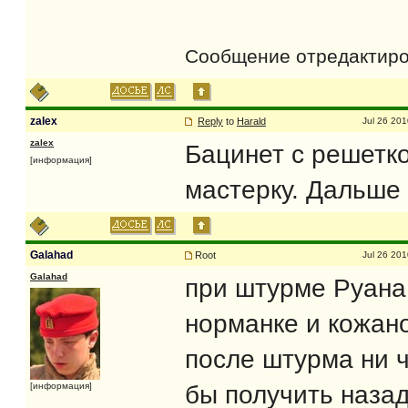
Сообщение отредактир
zalex
Reply
to
Harald
Jul 26 201
zalex
Бацинет с решетко
[информация]
мастерку. Дальше 
Galahad
Root
Jul 26 201
Galahad
при штурме Руана 
норманке и кожан
после штурма ни ч
бы получить назад
[информация]