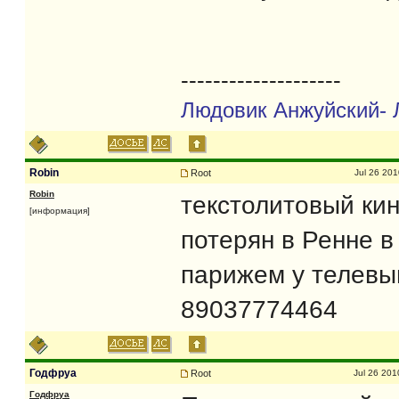
--------------------
Людовик Анжуйский- 
Robin
Root
Jul 26 201
Robin
текстолитовый ки
[информация]
потерян в Ренне в
парижем у телевыш
89037774464
Годфруа
Root
Jul 26 201
Годфруа