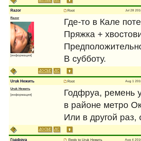
Razor
Root
Jul 28 201
Razor
Где-то в Кале пот
Пряжка + хвостови
Предположительно
[информация]
В субботу.
Uruk Нежить
Root
Aug 1 201
Uruk Нежить
Годфруа, ремень у
[информация]
в районе метро Ок
Или в другой раз,
Годфруа
Reply
to
Uruk Нежить
Aug 4 201