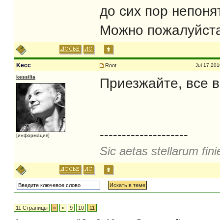
до сих пор непоня
Можно пожалуйста 
Kecc
Root
Jul 17 201
kessilia
Приезжайте, все 
--------------------
[информация]
Sic aetas stellarum fini
11 Страницы
«
<
9
10
11