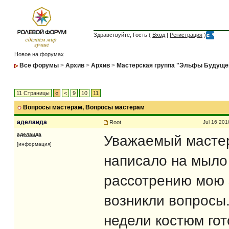
Здравствуйте, Гость (
Вход
|
Регистрация
)
Новое на форумах
Все форумы
>
Архив
>
Архив
>
Мастерская группа "Эльфы Будуще
11 Страницы
«
<
9
10
11
Вопросы мастерам
, Вопросы мастерам
аделаида
Root
Jul 16 201
аделаида
Уважаемый мастер
[информация]
написало на мыло
рассотрению мою з
возникли вопросы
недели костюм гот