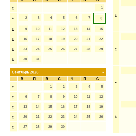
В
П
В
С
Ч
П
С
»
1
»
2
3
4
5
6
7
»
8
»
9
10
11
12
13
14
15
»
16
17
18
19
20
21
22
»
»
23
24
25
26
27
28
29
»
30
31
Сентябрь 2026
»
В
П
В
С
Ч
П
С
»
»
1
2
3
4
5
»
6
7
8
9
10
11
12
»
13
14
15
16
17
18
19
»
»
20
21
22
23
24
25
26
»
27
28
29
30