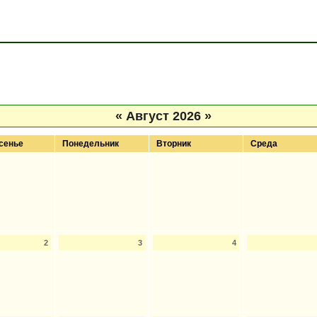
«
Август 2026
»
сенье
Понедельник
Вторник
Среда
2
3
4